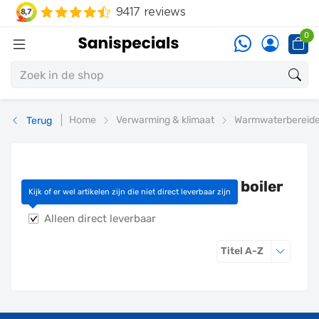
0
Home
Verwarming & klimaat
Warmwaterbereide
Terug
Boilerset indirect gestookte boiler
Kijk of er wel artikelen zijn die niet direct leverbaar zijn
Alleen direct leverbaar
Sorteren o
Titel A-Z