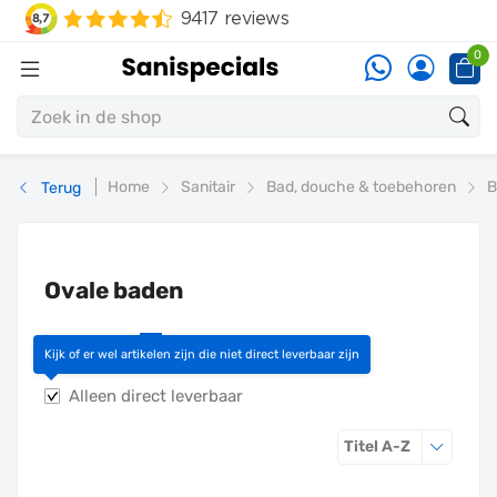
0
Home
Sanitair
Bad, douche & toebehoren
B
Terug
Ovale baden
Lees meer
›
Kijk of er wel artikelen zijn die niet direct leverbaar zijn
Alleen direct leverbaar
Sorteren o
Titel A-Z