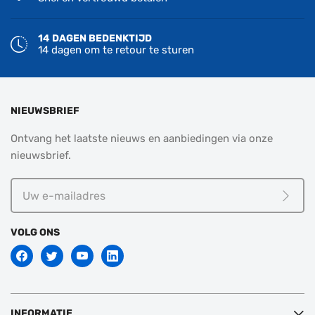
14 DAGEN BEDENKTIJD
14 dagen om te retour te sturen
NIEUWSBRIEF
Ontvang het laatste nieuws en aanbiedingen via onze
nieuwsbrief.
Uw
e-
Meld j
mailadres
VOLG ONS
INFORMATIE