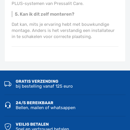
PLUS-systemen van Pressalit Care.
5. Kan ik dit zelf monteren?
Dat kan, mits je ervaring hebt met bouwkundige
montage. Anders is het verstandig een installateur
in te schakelen voor correcte plaatsing.
GRATIS VERZENDING
bij bestelling vanaf 125 euro
24/5 BEREIKBAAR
Bellen, mailen of whatsappen
VEILIG BETALEN
Snel en vertrouwd betalen