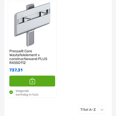
Pressalit Care
Wastafelelement v
constructiewand PLUS
R4550112
737,31
Volgende
werkdag in huis
Sorteren o
Titel A-Z