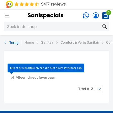
0
Home
Sanitair
Comfort & Veilig Sanitair
Comf
Terug
Hulpmiddelen ADL
Kijk of er wel artikelen zijn die niet direct leverbaar zijn
Alleen direct leverbaar
Sorteren o
Titel A-Z