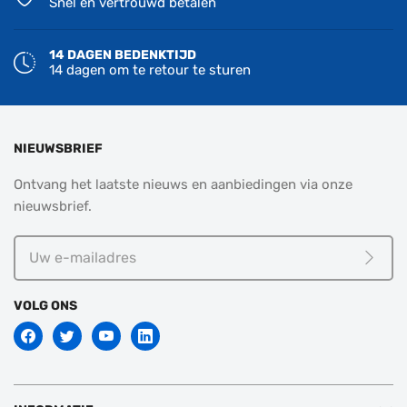
Snel en vertrouwd betalen
14 DAGEN BEDENKTIJD
14 dagen om te retour te sturen
NIEUWSBRIEF
Ontvang het laatste nieuws en aanbiedingen via onze
nieuwsbrief.
Uw
e-
Meld j
mailadres
VOLG ONS