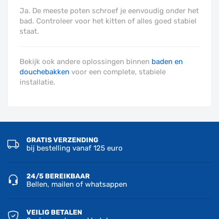
Ja. De meeste poten schroef je eenvoudig onder het
bad. Controleer voor het kitten of alles goed stabiel
staat.
Bekijk ook andere oplossingen binnen
baden en
douchebakken
voor een complete, stabiele
installatie.
GRATIS VERZENDING
bij bestelling vanaf 125 euro
24/5 BEREIKBAAR
Bellen, mailen of whatsappen
VEILIG BETALEN