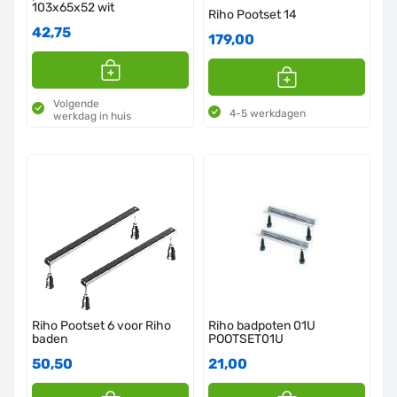
103x65x52 wit
Riho Pootset 14
42,75
179,00
Volgende
4-5 werkdagen
werkdag in huis
Riho Pootset 6 voor Riho
Riho badpoten 01U
baden
POOTSET01U
50,50
21,00