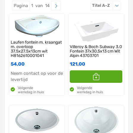
Sorteren o
Pagina
1 van 14
Titel A-Z
Laufen fontein m. kraangat
m. overloop
Villeroy & Boch Subway 3.0
37.5x27.5x13cm wit
Fontein 37x30,5x13 cm Wit
H8162610001041
Alpin 43703701
54,00
121,00
Neem contact op voor de
levertijd
Volgende
Volgende
werkdag in huis
werkdag in huis