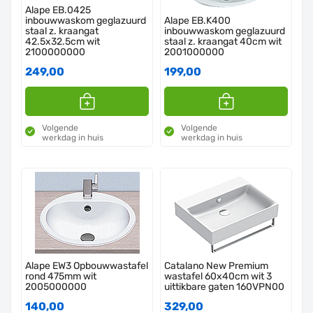
Alape EB.0425
inbouwwaskom geglazuurd
Alape EB.K400
staal z. kraangat
inbouwwaskom geglazuurd
42.5x32.5cm wit
staal z. kraangat 40cm wit
2100000000
2001000000
249,00
199,00
Volgende
Volgende
werkdag in huis
werkdag in huis
Alape EW3 Opbouwwastafel
Catalano New Premium
rond 475mm wit
wastafel 60x40cm wit 3
2005000000
uittikbare gaten 160VPN00
140,00
329,00