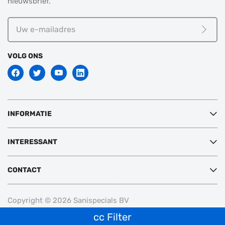
nieuwsbrief.
Uw
e-
Meld j
mailadres
VOLG ONS
INFORMATIE
INTERESSANT
CONTACT
Copyright © 2026 Sanispecials BV
cc
Filter