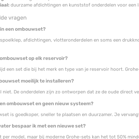
aal:
duurzame afdichtingen en kunststof onderdelen voor een l
lde vragen
r in een ombouwset?
spoelklep, afdichtingen, vlotteronderdelen en soms een drukkn
.
 ombouwset op elk reservoir?
tijd een set die bij het merk en type van je reservoir hoort. Gro
bouwset moeilijk te installeren?
 niet. De onderdelen zijn zo ontworpen dat ze de oude direct ver
en ombouwset en geen nieuw systeem?
et is goedkoper, sneller te plaatsen en duurzamer. Je vervangt 
ater bespaar ik met een nieuwe set?
lt per model, maar bij moderne Grohe-sets kan het tot 50% minde