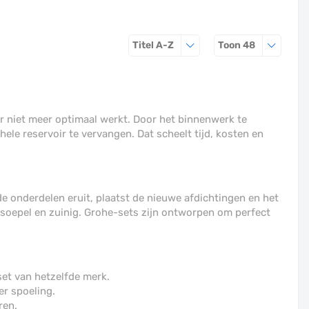
Sorteren op
Producten 
Titel A-Z
Toon
48
r niet meer optimaal werkt. Door het binnenwerk te
le reservoir te vervangen. Dat scheelt tijd, kosten en
 onderdelen eruit, plaatst de nieuwe afdichtingen en het
 soepel en zuinig. Grohe-sets zijn ontworpen om perfect
set van hetzelfde merk.
r spoeling.
ren.