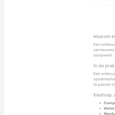
Waarom k
Een ombouws
vernieuwen,
sloopwerk.
In de prakt
Een ombouws
spoelmechan
te passen i
Kieshulp, 
Compat
Water
Monta