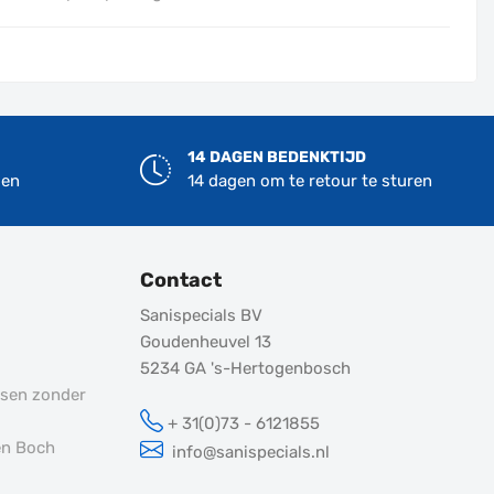
14 DAGEN BEDENKTIJD
len
14 dagen om te retour te sturen
Contact
Sanispecials BV
Goudenheuvel 13
5234 GA
's-Hertogenbosch
tsen zonder
+ 31(0)73 - 6121855
en Boch
info@sanispecials.nl