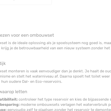
iezen voor een ombouwset
et is de ideale oplossing als je spoelsysteem nog goed is, maa
 krijg je de betrouwbaarheid van een nieuw systeem zonder het he
ijk
et monteren is vaak eenvoudiger dan je denkt. Je haalt de oude
isme en stelt het waterniveau af. Daarna spoelt het toilet weer
n hun oudere Dal- en Eco-reservoirs.
waarop letten
ibiliteit:
controleer het type reservoir en kies de bijpassende 
besparing:
moderne ombouwsets verlagen het waterverbruik pe
ge:
eenvoudig zelf te plaatsen zonder het reservoir te demonte