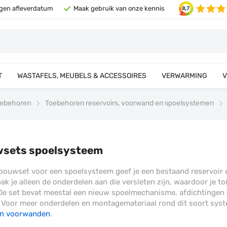
eigen afleverdatum
Maak gebruik van onze kennis
T
WASTAFELS, MEUBELS & ACCESSOIRES
VERWARMING
V
 toebehoren
Toebehoren reservoirs, voorwand en spoelsystemen
sets spoelsysteem
ouwset voor een spoelsysteem geef je een bestaand reservoir ee
k je alleen de onderdelen aan die versleten zijn, waardoor je t
 De set bevat meestal een nieuw spoelmechanisme, afdichtingen 
r. Voor meer onderdelen en montagemateriaal rond dit soort syst
en voorwanden
.