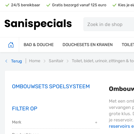
24/5 bereikbaar
Gratis bezorgd vanaf 125 euro
Kies je 
BAD & DOUCHE
DOUCHESETS EN KRANEN
TOILE
Home
Sanitair
Toilet, bidet, urinoir, zittingen &
Terug
OMBOUWSETS SPOELSYSTEEM
Ombouw
Met een omb
vervangen pa
FILTER OP
grote klus.
je reservoi
Merk
reservoirs 