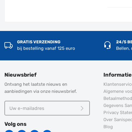
GRATIS VERZENDING
24/5 B
bij bestelling vanaf 125 euro
Bellen,
Nieuwsbrief
Informatie
Ontvang het laatste nieuws en
Klantenservic
aanbiedingen via onze nieuwsbrief.
Algemene vo
Betaalmetho
Uw
Gegevens Sani
e-
Privacy Stat
Meld je aan
mailadres
Over Sanispec
Volg ons
Blog