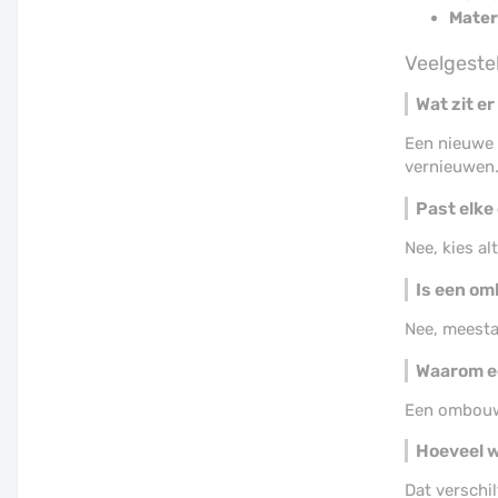
Materi
Veelgeste
Wat zit e
Een nieuwe 
vernieuwen
Past elke
Nee, kies al
Is een om
Nee, meestal
Waarom e
Een ombouws
Hoeveel w
Dat verschi