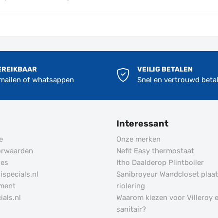
EREIKBAAR
VEILIG BETALEN
 mailen of whatsappen
Snel en vertrouwd beta
Interessant
e
Onze merken
orwaarden
Nefit Easy thermostaat
des
Itho Daalderop Plintboiler
specials.nl
Sanibroyeur Wandcloset plaa
ement
riolering
ials.nl
Waarom kiezen voor Villeroy 
sanitair?