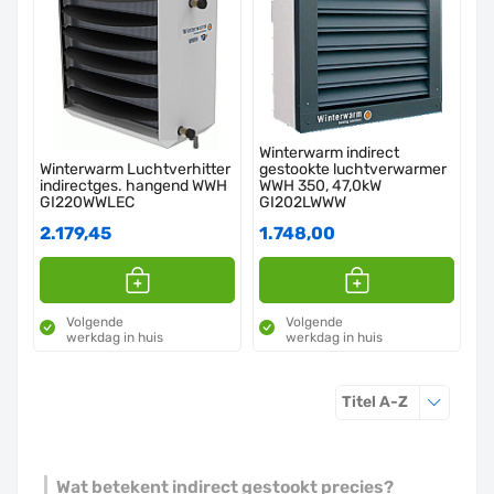
Winterwarm indirect
Winterwarm Luchtverhitter
gestookte luchtverwarmer
indirectges. hangend WWH
WWH 350, 47,0kW
GI220WWLEC
GI202LWWW
2.179,45
1.748,00
Volgende
Volgende
werkdag in huis
werkdag in huis
Sorteren o
Titel A-Z
Wat betekent indirect gestookt precies?